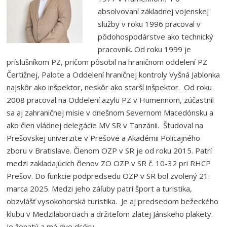
absolvovaní základnej vojenskej
služby v roku 1996 pracoval v
pôdohospodárstve ako technický
pracovník. Od roku 1999 je
príslušníkom PZ, pričom pôsobil na hraničnom oddelení PZ
Čertižnej, Palote a Oddelení hraničnej kontroly Vyšná Jablonka
najskôr ako inšpektor, neskôr ako starší inšpektor. Od roku
2008 pracoval na Oddelení azylu PZ v Humennom, zúčastnil
sa aj zahraničnej misie v dnešnom Severnom Macedónsku a
ako člen vládnej delegácie MV SR v Tanzánii. Študoval na
Prešovskej univerzite v Prešove a Akadémii Policajného
zboru v Bratislave. Členom OZP v SR je od roku 2015. Patrí
medzi zakladajúcich členov ZO OZP v SR č. 10-32 pri RHCP
Prešov. Do funkcie podpredsedu OZP v SR bol zvolený 21.
marca 2025. Medzi jeho záľuby patrí šport a turistika,
obzvlášť vysokohorská turistika. Je aj predsedom bežeckého
klubu v Medzilaborciach a držiteľom zlatej Jánskeho plakety.
Je ženatý a má dve dcéry.