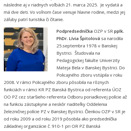
následne aj v riadnych voľbách 21. marca 2025. Je vydatá a
má dve deti. Vo voľnom čase venuje hlavne rodine, medzi jej
záľuby patrí turistika či čítanie.
Podpredsedníčka
OZP v SR
pplk.
PhDr. Lívia Špitolová
sa narodila
25.septembra 1978 v Banskej
Bystrici. Študovala na
Pedagogickej fakulte Univerzity
Mateja Bela v Banskej Bystrici. Do
Policajného zboru vstúpila v roku
2008. V rámci Policajného zboru pôsobila na rôznych
funkciách v rámci KR PZ Banská Bystrica od referenta ÚOZ
OO PZ cez staršieho referenta Odboru poriadkovej polície až
na funkciu zástupkyne a neskôr riaditeľky Oddelenia
železničnej polície PZ v Banskej Bystrici. Členkou OZP v SR je
od roku 2009 a od roku 2019 pôsobila ako predsedníčka
základnej organizácie č. 910-1 pri OR PZ Banská