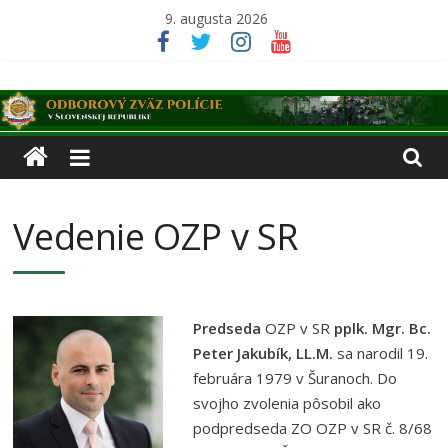
Skip
9. augusta 2026
to
content
Odborový
zväz
polície
Vedenie OZP v SR
v
Slovenskej
Predseda
OZP v SR
pplk. Mgr. Bc.
Peter Jakubík, LL.M.
sa narodil 19.
februára 1979 v Šuranoch. Do
republike
svojho zvolenia pôsobil ako
podpredseda ZO OZP v SR č. 8/68