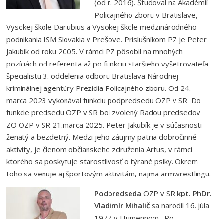
(od r. 2016). Študoval na Akadémií
Policajného zboru v Bratislave,
Vysokej škole Danubius a Vysokej škole medzinárodného
podnikania ISM Slovakia v Prešove. Príslušníkom PZ je Peter
Jakubík od roku 2005. V rámci PZ pôsobil na mnohých
pozíciách od referenta až po funkciu staršieho vyšetrovateľa
špecialistu 3. oddelenia odboru Bratislava Národnej
kriminálnej agentúry Prezídia Policajného zboru. Od 24.
marca 2023 vykonával funkciu podpredsedu OZP v SR Do
funkcie predsedu OZP v SR bol zvolený Radou predsedov
ZO OZP v SR 21.marca 2025. Peter Jakubík je v súčasnosti
ženatý a bezdetný. Medzi jeho záujmy patria dobročinné
aktivity, je členom občianskeho združenia Artus, v rámci
ktorého sa poskytuje starostlivosť o týrané psíky. Okrem
toho sa venuje aj športovým aktivitám, najmä armwrestlingu.
Podpredseda
OZP v SR
kpt. PhDr.
Vladimír Mihalič
sa narodil 16. júla
1977 v Humennom. Po