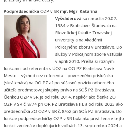
Podpredsedníčka
OZP v SR
mjr. Mgr. Katarína
Vyšváderová
sa narodi
la 20.02.
1984 v Bratislave. Študovala na
Filozofickej fakulte Trnavskej
univerzity a na Akadémii
Policajného zboru v Bratislave. Do
služby v Policajnom zbore vstúpila
v apríli 2010. Prešla si rôznymi
funkciami od referenta s ÚOZ na OO PZ Bratislava Nové
Mesto – východ cez referenta – povereného príslušníka
(skrátenára) na OO PZ až po súčasnú pozíciu odborného
učiteľa predmetovej skupiny právo na SOŠ PZ Bratislava.
Členkou OZP v SR je od roku 2014, najskôr ako členka ZO
OZP v SR č. 8/74 pri OR PZ Bratislava III. a od roku 2023 ako
predsedníčka ZO OZP v SR č. 8/62 pri SOŠ PZ Bratislava. Do
funkcie podpredsedníčky OZP v SR bola ako prvá žena v tejto
funkcii zvolená v doplňujúcich voľbách 13. septembra 2024 a