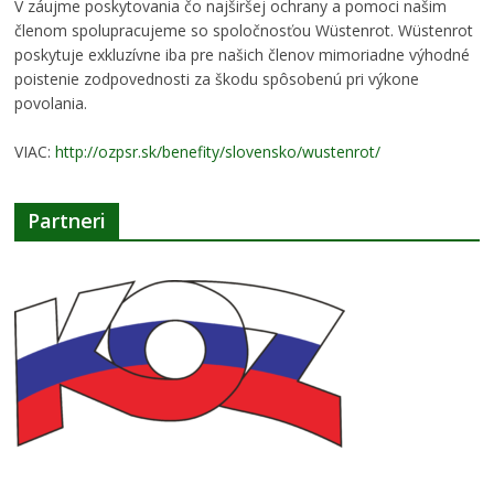
V záujme poskytovania čo najširšej ochrany a pomoci našim
členom spolupracujeme so spoločnosťou Wüstenrot. Wüstenrot
poskytuje exkluzívne iba pre našich členov mimoriadne výhodné
poistenie zodpovednosti za škodu spôsobenú pri výkone
povolania.
VIAC:
http://ozpsr.sk/benefity/slovensko/wustenrot/
Partneri