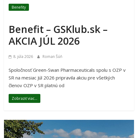
Benefity
Benefit – GSKlub.sk –
AKCIA JÚL 2026
8. júla 2026
Roman Šúň
Spoločnosť Green-Swan Pharmaceuticals spolu s OZP v
SR na mesiac Júl 2026 pripravila akciu pre všetkých
členov OZP v SR platnú od
Zobraziť viac...