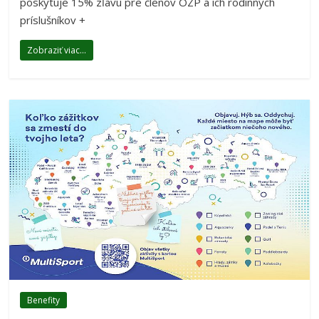
poskytuje 15% zľavu pre členov OZP a ich rodinných
príslušníkov +
Zobraziť viac...
Benefity