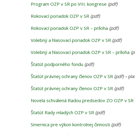
Program OZP v SR po VIII. kongrese
(pdf)
Rokovací poriadok OZP v SR
(pdf)
Rokovací poriadok OZP v SR – príloha
(pdf)
Volebný a hlasovací poriadok OZP v SR
(pdf)
Volebný a hlasovací poriadok OZP v SR – príloha
(p
Štatút podporného fondu
(pdf)
Štatút právnej ochrany členov OZP v SR
(pdf) –
pla
Štatút právnej ochrany členov OZP v SR
(pdf)
Novela schválená Radou predsedov ZO OZP v SR
Štatút Rady mladých OZP v SR
(pdf)
Smernica pre výkon kontrolnej činnosti
(pdf)