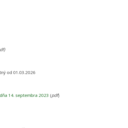
df)
tný od 01.03.2026
 dňa 14. septembra 2023
(
pdf
)