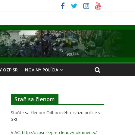
 OZP SR
NOVINY POLÍCIA
Staň sa členom
Staňte sa členom Odborového zväzu polície v
SR!
VIAC:
http://ozpsr.sk/pre-clenov/dokumenty/