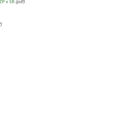
OZP v SR
(pdf)
)