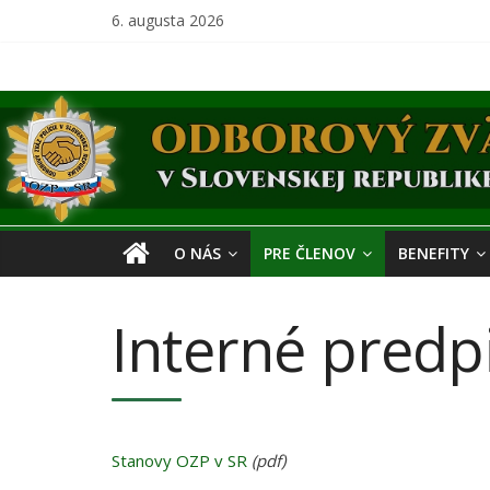
Skip
6. augusta 2026
to
content
Odborový
zväz
polície
O NÁS
PRE ČLENOV
BENEFITY
v
Interné predp
Slovenskej
republike
Stanovy OZP v SR
(pdf)