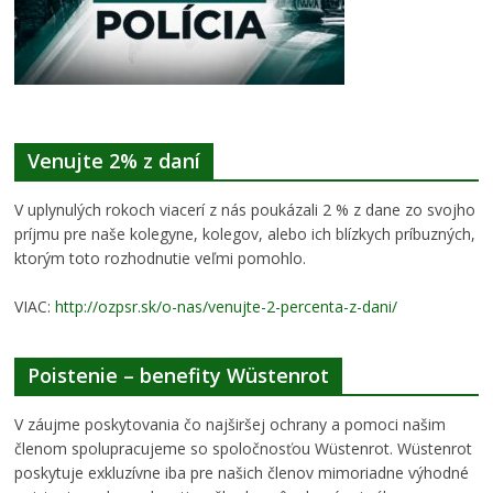
Venujte 2% z daní
V uplynulých rokoch viacerí z nás poukázali 2 % z dane zo svojho
príjmu pre naše kolegyne, kolegov, alebo ich blízkych príbuzných,
ktorým toto rozhodnutie veľmi pomohlo.
VIAC:
http://ozpsr.sk/o-nas/venujte-2-percenta-z-dani/
Poistenie – benefity Wüstenrot
V záujme poskytovania čo najširšej ochrany a pomoci našim
členom spolupracujeme so spoločnosťou Wüstenrot. Wüstenrot
poskytuje exkluzívne iba pre našich členov mimoriadne výhodné