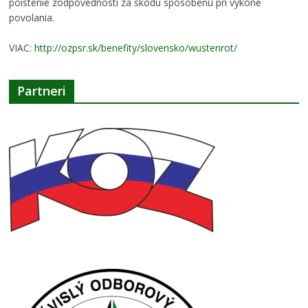
poistenie zodpovednosti za škodu spôsobenú pri výkone
povolania.
VIAC:
http://ozpsr.sk/benefity/slovensko/wustenrot/
Partneri