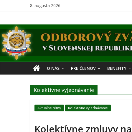
Skip
8. augusta 2026
to
content
Odborový
zväz
polície
O NÁS
PRE ČLENOV
BENEFITY
v
Kolektívne vyjednávanie
Slovenskej
Aktuálne témy
Kolektívne vyjednávanie
republike
Kolektívne zmluvy na