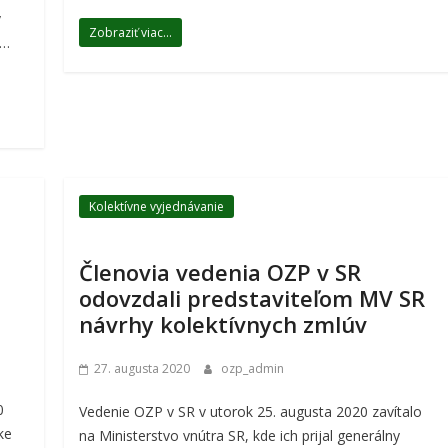
v
Zobraziť viac...
„…
Kolektívne vyjednávanie
Členovia vedenia OZP v SR
odovzdali predstaviteľom MV SR
návrhy kolektívnych zmlúv
27. augusta 2020
ozp_admin
0
Vedenie OZP v SR v utorok 25. augusta 2020 zavítalo
ke
na Ministerstvo vnútra SR, kde ich prijal generálny