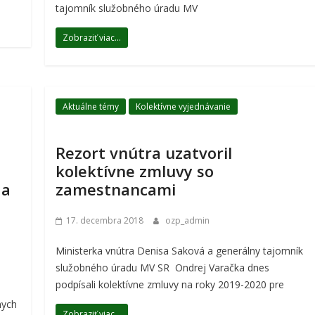
tajomník služobného úradu MV
Zobraziť viac...
Aktuálne témy
Kolektívne vyjednávanie
Rezort vnútra uzatvoril
kolektívne zmluvy so
 a
zamestnancami
17. decembra 2018
ozp_admin
Ministerka vnútra Denisa Saková a generálny tajomník
služobného úradu MV SR Ondrej Varačka dnes
podpísali kolektívne zmluvy na roky 2019-2020 pre
nych
Zobraziť viac...