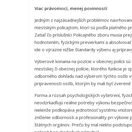
Viac právomocí, menej povinností
Jedným z najzásadnejších problémov navrhovane
mestským policajtom, ktorí sú podľa platného 
Zatiaľ čo príslušníci Policajného zboru musia 
hodnotením, fyzickými previerkami a absolvovať 
ide o výrazne nižšie štandardy výberu aj príprav
Výberové konania na pozície v obecnej polícii sú 
mestskej či obecnej polície, ktorého funkcia je 
odborného dohľadu nad výberom týchto osôb vyv
pripravenosti osôb, ktorým by mali byť zverené
Forma a rozsah psychologických vyšetrení, fyzic
neodzrkadľujú reálne potreby výkonu bezpečno
nielenže podkopáva jednotnosť systému vnútorn
zníženie odbornosti a profesionality pri výkone 
štátnych orgánov. Prečo by mal niekto podstup
policajt bez akejkoľvek námahy?