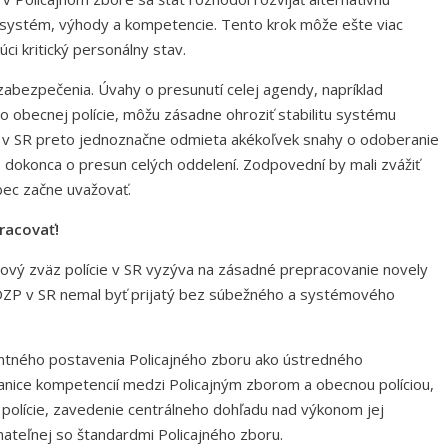
y systém, výhody a kompetencie. Tento krok môže ešte viac
júci kritický personálny stav.
 zabezpečenia. Úvahy o presunutí celej agendy, napríklad
do obecnej polície, môžu zásadne ohroziť stabilitu systému
 v SR preto jednoznačne odmieta akékoľvek snahy o odoberanie
 dokonca o presun celých oddelení. Zodpovední by mali zvážiť
bec začne uvažovať.
pracovať!
vý zväz polície v SR vyzýva na zásadné prepracovanie novely
 OZP v SR nemal byť prijatý bez súbežného a systémového
tného postavenia Policajného zboru ako ústredného
anice kompetencií medzi Policajným zborom a obecnou políciou,
polície, zavedenie centrálneho dohľadu nad výkonom jej
ateľnej so štandardmi Policajného zboru.