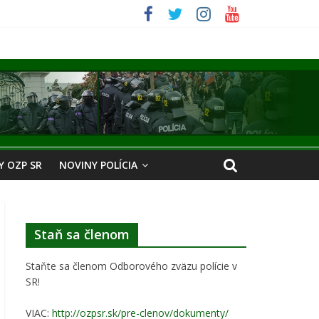
 OZP SR
NOVINY POLÍCIA
Staň sa členom
Staňte sa členom Odborového zväzu polície v
SR!
VIAC:
http://ozpsr.sk/pre-clenov/dokumenty/