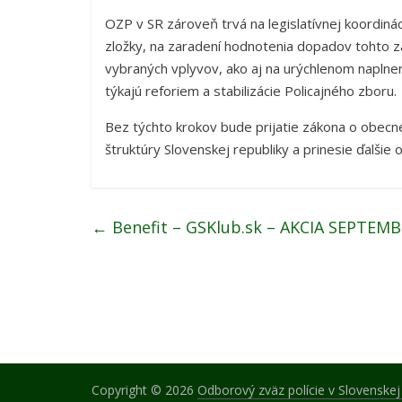
OZP v SR zároveň trvá na legislatívnej koordiná
zložky, na zaradení hodnotenia dopadov tohto z
vybraných vplyvov, ako aj na urýchlenom naplne
týkajú reforiem a stabilizácie Policajného zboru.
Bez týchto krokov bude prijatie zákona o obecn
štruktúry Slovenskej republiky a prinesie ďalšie 
←
Benefit – GSKlub.sk – AKCIA SEPTEMB
Copyright © 2026
Odborový zväz polície v Slovenskej