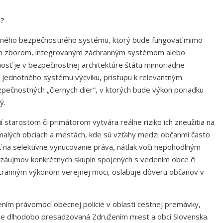
a?
lelného bezpečnostného systému, ktorý bude fungovať mimo
jným zborom, integrovaným záchranným systémom alebo
nosť je v bezpečnostnej architektúre štátu mimoriadne
jednotného systému výcviku, prístupu k relevantným
pečnostných „čiernych dier“, v ktorých bude výkon poriadku
ý.
í starostom či primátorom vytvára reálne riziko ich zneužitia na
malých obciach a mestách, kde sú vzťahy medzi občanmi často
ť na selektívne vynucovanie práva, nátlak voči nepohodlným
 záujmov konkrétnych skupín spojených s vedením obce či
tranným výkonom verejnej moci, oslabuje dôveru občanov v
ním právomocí obecnej polície v oblasti cestnej premávky,
a je dlhodobo presadzovaná Združením miest a obcí Slovenska.