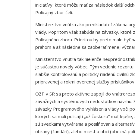
iniciatívy, ktoré môžu mať za následok ďalší odc
Policajný zbor čelí.
Ministerstvo vnútra ako predkladateľ zákona a
vlády. Popritom však zabúda na záväzky, ktoré z
Policajného zboru. Prioritou by preto malo byť n
prahom a až následne sa zaoberať menej význam
Ministerstvo vnútra tak nielenže neuprednostnilo
je súčasťou novely vôbec. Tým vedenie rezortu f
slabšie kontrolovanú a politicky riadenú civilnú 
pripravenej a rokmi overenej služby príslušníkov
OZP v SR sa preto aktívne zapojil do vnútrorez
závažných a systémových nedostatkov návrhu. S 
záväzky Programového vyhlásenia vlády voči pol
ktorých sa mali policajti „už čoskoro“ mať lepšie,
sú svedkami vytvárania a posilňovania alternatí
obrany (žandári), alebo miest a obcí (obecná pol