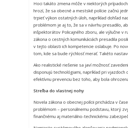
Hoci takáto zmena môže v niektorých prípadoch 
hrozí, že sa obecné a mestské polície začnú jed
trpieť výkon ostatných úloh, napríklad dohľad 
problémom je aj to, že sa v návrhu presadilo, 
inšpektorátov Policajného zboru, ale výlučne v r
zákona o cestných komunikáciách presadila posil
v tejto oblasti ich kompetencie oslabuje. Po n
tom, kde sa bude rýchlosť merať. Takéto nasta
Ako realistické riešenie sa javí možnosť zavede
disponujú technológiami, napríklad pri vjazdoch
efektívnu prevenciu bez toho, aby bola ohrozen
Streľba do vlastnej nohy
Novela zákona o obecnej polícii prichádza v čas
problémom – personálnemu podstavu, ktorý zvyš
finančnému aj materiálno-technickému zabezpeč
Namiesto systémového zlepšovania podmienok v 