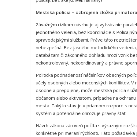
Mestská polícia – ozbrojená zložka primátor
Závažným rizikom návrhu je aj vytváranie para
jednotného velenia, bez koordinácie s Polica
spravodajskými službami. Práve táto roztriešte
nebezpečná. Bez jasného metodického vedenia, 
databázam či zákonného dohľadu hrozí vznik bez
nekontrolovaný, nekoordinovaný a právne sporn
Politická podriadenosť náčelníkov obecných políci
účely osobných alebo mocenských konfliktov. V 
osobné a prepojené, môže mestská polícia slúži
občanom alebo aktivistom, prípadne na ochranu
mesta. Takýto stav je v priamom rozpore s nes
systém a potenciálne ohrozuje právny štát.
Návrh zákona zároveň počíta s výrazným rozšíre
konkrétne pri meraní rýchlosti. Táto požiadavk