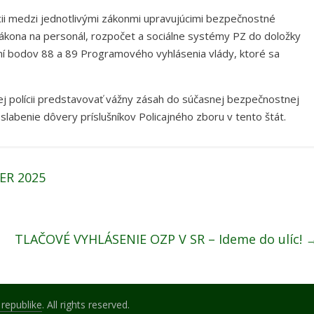
cii medzi jednotlivými zákonmi upravujúcimi bezpečnostné
ákona na personál, rozpočet a sociálne systémy PZ do doložky
ní bodov 88 a 89 Programového vyhlásenia vlády, ktoré sa
ej polícii predstavovať vážny zásah do súčasnej bezpečnostnej
oslabenie dôvery príslušníkov Policajného zboru v tento štát.
ER 2025
TLAČOVÉ VYHLÁSENIE OZP V SR – Ideme do ulíc!
 republike
. All rights reserved.