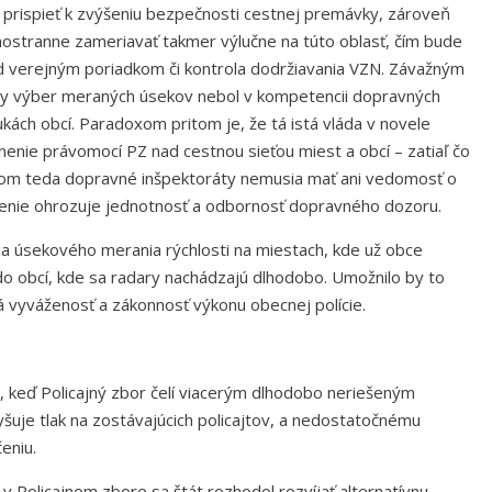
prispieť k zvýšeniu bezpečnosti cestnej premávky, zároveň
nostranne zameriavať takmer výlučne na túto oblasť, čím bude
nad verejným poriadkom či kontrola dodržiavania VZN. Závažným
aby výber meraných úsekov nebol v kompetencii dopravných
ukách obcí. Paradoxom pritom je, že tá istá vláda v novele
nenie právomocí PZ nad cestnou sieťou miest a obcí – zatiaľ čo
ovom teda dopravné inšpektoráty nemusia mať ani vedomosť o
venie ohrozuje jednotnosť a odbornosť dopravného dozoru.
nia úsekového merania rýchlosti na miestach, kde už obce
 do obcí, kde sa radary nachádzajú dlhodobo. Umožnilo by to
á vyváženosť a zákonnosť výkonu obecnej polície.
e, keď Policajný zbor čelí viacerým dlhodobo neriešeným
uje tlak na zostávajúcich policajtov, a nedostatočnému
eniu.
Policajnom zbore sa štát rozhodol rozvíjať alternatívnu