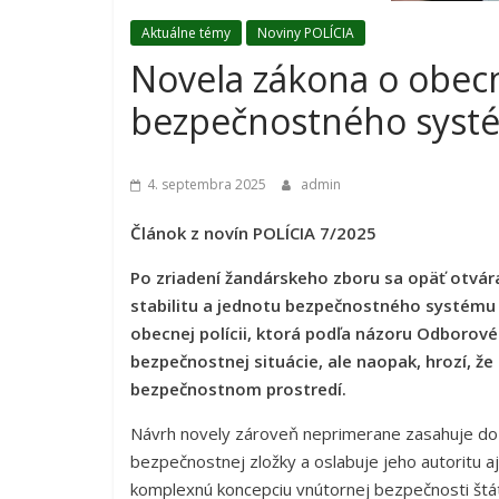
Aktuálne témy
Noviny POLÍCIA
Novela zákona o obecne
bezpečnostného syst
4. septembra 2025
admin
Článok z novín POLÍCIA 7/2025
Po zriadení žandárskeho zboru sa opäť otvár
stabilitu a jednotu bezpečnostného systému 
obecnej polícii, ktorá podľa názoru Odborovéh
bezpečnostnej situácie, ale naopak, hrozí, že
bezpečnostnom prostredí.
Návrh novely zároveň neprimerane zasahuje do p
bezpečnostnej zložky a oslabuje jeho autoritu aj
komplexnú koncepciu vnútornej bezpečnosti štátu 