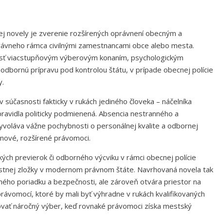
j novely je zverenie rozšírených oprávnení obecným a
právneho rámca civilnými zamestnancami obce alebo mesta.
prejsť viacstupňovým výberovým konaním, psychologickým
odbornú prípravu pod kontrolou štátu, v prípade obecnej polície
y.
v súčasnosti fakticky v rukách jediného človeka – náčelníka
spravidla politicky podmienená. Absencia nestranného a
oláva vážne pochybnosti o personálnej kvalite a odbornej
 nové, rozšírené právomoci.
kých previerok či odborného výcviku v rámci obecnej polície
stnej zložky v modernom právnom štáte. Navrhovaná novela tak
ého poriadku a bezpečnosti, ale zároveň otvára priestor na
právomocí, ktoré by mali byť výhradne v rukách kvalifikovaných
ovať náročný výber, keď rovnaké právomoci získa mestský