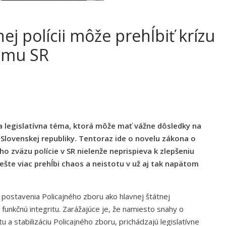
j polícii môže prehĺbiť krízu
ému SR
a legislatívna téma, ktorá môže mať vážne dôsledky na
Slovenskej republiky. Tentoraz ide o novelu zákona o
o zväzu polície v SR nielenže neprispieva k zlepšeniu
 ešte viac prehĺbi chaos a neistotu v už aj tak napätom
ostavenia Policajného zboru ako hlavnej štátnej
 funkčnú integritu. Zarážajúce je, že namiesto snahy o
a stabilizáciu Policajného zboru, prichádzajú legislatívne