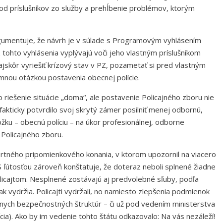
hod príslušníkov zo služby a prehĺbenie problémov, ktorým
rgumentuje, že návrh je v súlade s Programovým vyhlásením
 tohto vyhlásenia vyplývajú voči jeho vlastným príslušníkom
ajskôr vyriešiť krízový stav v PZ, pozametať si pred vlastným
nou otázkou postavenia obecnej polície.
 riešenie situácie „doma“, ale postavenie Policajného zboru nie
akticky potvrdilo svoj skrytý zámer posilniť menej odbornú,
zložku – obecnú políciu – na úkor profesionálnej, odborne
 Policajného zboru.
ortného pripomienkového konania, v ktorom upozornil na viacero
ľútosťou zároveň konštatuje, že doteraz neboli splnené žiadne
icajtom. Nesplnené zostávajú aj predvolebné sľuby, podľa
 ak vydržia. Policajti vydržali, no namiesto zlepšenia podmienok
vnych bezpečnostných štruktúr – či už pod vedením ministerstva
ícia). Ako by im vedenie tohto štátu odkazovalo: Na vás nezáleží!