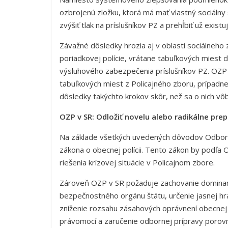
ozbrojenú zložku, ktorá má mať vlastný sociáln
zvýšiť tlak na príslušníkov PZ a prehĺbiť už existu
Závažné dôsledky hrozia aj v oblasti sociálneho
poriadkovej polície, vrátane tabuľkových miest 
výsluhového zabezpečenia príslušníkov PZ. OZP
tabuľkových miest z Policajného zboru, prípadne
dôsledky takýchto krokov skôr, než sa o nich vô
OZP v SR: Odložiť novelu alebo radikálne pre
Na základe všetkých uvedených dôvodov Odboro
zákona o obecnej polícii. Tento zákon by podľa
riešenia krízovej situácie v Policajnom zbore.
Zároveň OZP v SR požaduje zachovanie dominan
bezpečnostného orgánu štátu, určenie jasnej hr
zníženie rozsahu zásahových oprávnení obecnej 
právomocí a zaručenie odbornej prípravy porovn