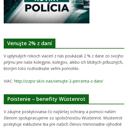
Venujte 2% z daní
V uplynulých rokoch viacerí z nás poukázali 2 % z dane zo svojho
príjmu pre naše kolegyne, kolegov, alebo ich blízkych príbuzných,
ktorým toto rozhodnutie veľmi pomohlo.
VIAC:
http://ozpsr.sk/o-nas/venujte-2-percenta-z-dani/
Poistenie – benefity Wüstenrot
V záujme poskytovania čo najširšej ochrany a pomoci našim
členom spolupracujeme so spoločnosťou Wüstenrot. Wüstenrot
poskytuje exkluzívne iba pre našich členov mimoriadne výhodné