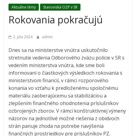
Aktuálne témy
Stanoviská OZP v SR
Rokovania pokračujú
2. júla 2024
admin
Dnes sa na ministerstve vnútra uskutočnilo
stretnutie vedenia Odborového zväzu polície v SR s
vedením ministerstva vnútra, kde sme boli
informovaní o čiastkových výsledkoch rokovania s
ministerstvom financií, v rámci rozporového
konania vo vzťahu k predloženému spoločnému
materiálu zaoberajúcemu sa stabilizáciou a
zlepšením finančného ohodnotenia príslušníkov
ozbrojených zborov. V rámci konštruktívnej výmeny
názorov na jednotlivé možné riešenia z obidvoch
strán panuje zhoda na potrebe navýšenia
finančných prostriedkov pre príslušníkov PZ.