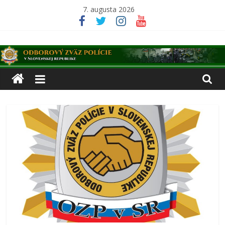
Skip
7. augusta 2026
to
content
Odborový
zväz
polície
v
Slovenskej
republike