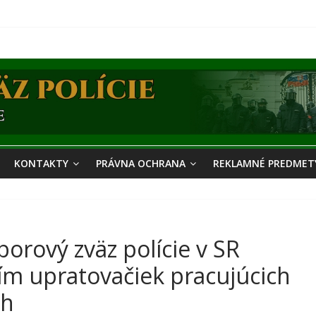
KONTAKTY
PRÁVNA OCHRANA
REKLAMNÉ PREDMETY
rový zväz polície v SR
ím upratovačiek pracujúcich
ch