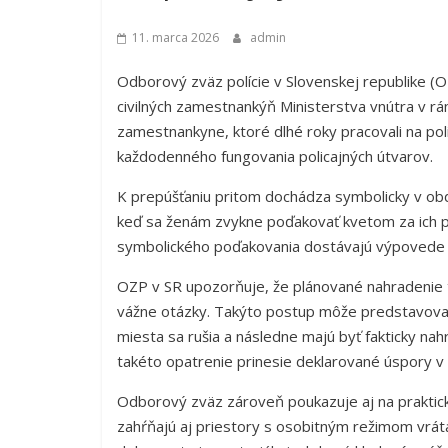
11. marca 2026
admin
Odborový zväz polície v Slovenskej republike (O
civilných zamestnankýň Ministerstva vnútra v rá
zamestnankyne, ktoré dlhé roky pracovali na pol
každodenného fungovania policajných útvarov.
K prepúšťaniu pritom dochádza symbolicky v ob
keď sa ženám zvykne poďakovať kvetom za ich p
symbolického poďakovania dostávajú výpovede 
OZP v SR upozorňuje, že plánované nahradenie 
vážne otázky. Takýto postup môže predstavova
miesta sa rušia a následne majú byť fakticky na
takéto opatrenie prinesie deklarované úspory v 
Odborový zväz zároveň poukazuje aj na praktick
zahŕňajú aj priestory s osobitným režimom vrátan