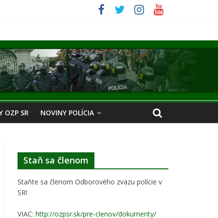
 OZP SR
NOVINY POLÍCIA
Staň sa členom
Staňte sa členom Odborového zväzu polície v
SR!
VIAC:
http://ozpsr.sk/pre-clenov/dokumenty/