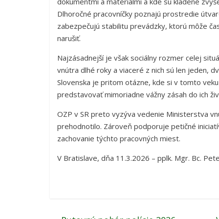
dokumentmi a materiálmi a kde sú kladené zvýš
Dlhoročné pracovníčky poznajú prostredie útvar
zabezpečujú stabilitu prevádzky, ktorú môže ča
narušiť.
Najzásadnejší je však sociálny rozmer celej sit
vnútra dlhé roky a viaceré z nich sú len jeden,
Slovenska je pritom otázne, kde si v tomto vek
predstavovať mimoriadne vážny zásah do ich život
OZP v SR preto vyzýva vedenie Ministerstva vn
prehodnotilo. Zároveň podporuje petičné iniciatí
zachovanie týchto pracovných miest.
V Bratislave, dňa 11.3.2026 – pplk. Mgr. Bc. Pete