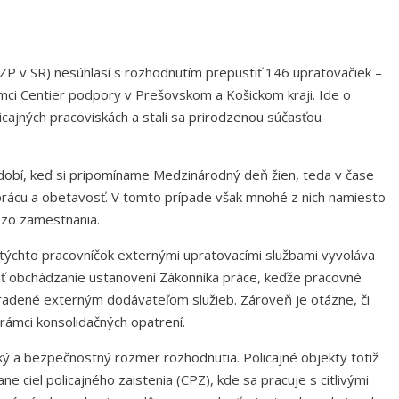
ZP v SR) nesúhlasí s rozhodnutím prepustiť 146 upratovačiek –
mci Centier podpory v Prešovskom a Košickom kraji. Ide o
icajných pracoviskách a stali sa prirodzenou súčasťou
dobí, keď si pripomíname Medzinárodný deň žien, teda v čase
rácu a obetavosť. V tomto prípade však mnohé z nich namiesto
zo zamestnania.
týchto pracovníčok externými upratovacími službami vyvoláva
ť obchádzanie ustanovení Zákonníka práce, keďže pracovné
hradené externým dodávateľom služieb. Zároveň je otázne, či
rámci konsolidačných opatrení.
ý a bezpečnostný rozmer rozhodnutia. Policajné objekty totiž
e ciel policajného zaistenia (CPZ), kde sa pracuje s citlivými