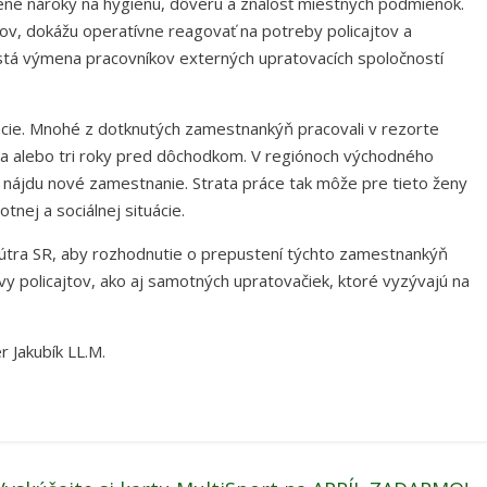
ené nároky na hygienu, dôveru a znalosť miestnych podmienok.
ov, dokážu operatívne reagovať na potreby policajtov a
stá výmena pracovníkov externých upratovacích spoločností
uácie. Mnohé z dotknutých zamestnankýň pracovali v rezorte
 dva alebo tri roky pred dôchodkom. V regiónoch východného
u nájdu nové zamestnanie. Strata práce tak môže pre tieto ženy
nej a sociálnej situácie.
útra SR, aby rozhodnutie o prepustení týchto zamestnankýň
vy policajtov, ako aj samotných upratovačiek, ktoré vyzývajú na
r Jakubík LL.M.