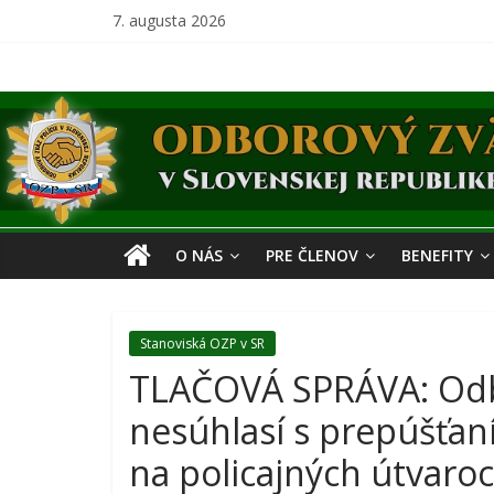
Skip
7. augusta 2026
to
content
Odborový
zväz
polície
O NÁS
PRE ČLENOV
BENEFITY
v
Stanoviská OZP v SR
Slovenskej
TLAČOVÁ SPRÁVA: Odbo
republike
nesúhlasí s prepúšťan
na policajných útvaro