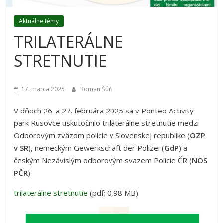
Aktuálne témy
TRILATERÁLNE
STRETNUTIE
17. marca 2025
Roman Šúň
V dňoch 26. a 27. februára 2025 sa v Ponteo Activity
park Rusovce uskutočnilo trilaterálne stretnutie medzi
Odborovým zväzom polície v Slovenskej republike (
OZP
v SR
), nemeckým Gewerkschaft der Polizei (
GdP
) a
českým Nezávislým odborovým svazem Policie ČR (
NOS
PČR
).
trilaterálne stretnutie
(pdf; 0,98 MB)