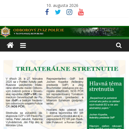
Skip
10. augusta 2026
to
content
Odborový
zväz
polície
v
Slovenskej
republike